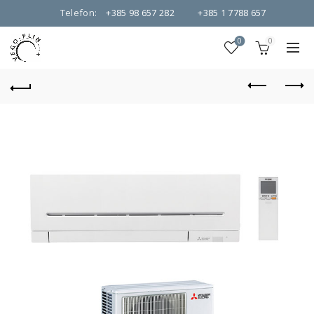
Telefon:
+385 98 657 282
+385 1 7788 657
0
0