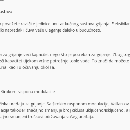
sustava
žete različite jedinice unutar kućnog sustava grijanja. Fleksibila
ki napredak i čuva vaše ulaganje daleko u budućnosti.
a za grijanje veći kapacitet nego što je potreban za grijanje. Zbog 
ći kapacitet tijekom vršne potrošnje tople vode. To znači da možete 
na, kao i u očuvanju okoliša.
ući širokom rasponu modulacije
ka uređaja za grijanje. Sa širokim rasponom modulacije, Vaillantov u
cija također značajno smanjuje broj ciklusa uključeno/isključeno, a 
ajno smanjeni troškovi održavanja vašeg uređaja.