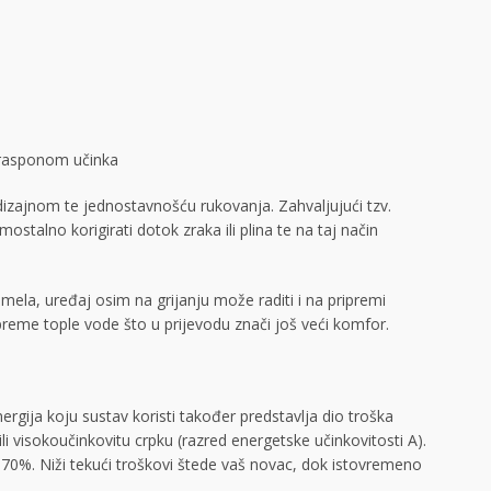
m rasponom učinka
dizajnom te jednostavnošću rukovanja. Zahvaljujući tzv.
stalno korigirati dotok zraka ili plina te na taj način
ela, uređaj osim na grijanju može raditi i na pripremi
reme tople vode što u prijevodu znači još veći komfor.
ergija koju sustav koristi također predstavlja dio troška
li visokoučinkovitu crpku (razred energetske učinkovitosti A).
 70%. Niži tekući troškovi štede vaš novac, dok istovremeno