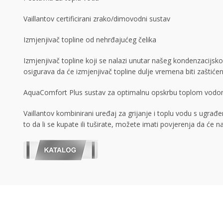
Vaillantov certificirani zrako/dimovodni sustav
Izmjenjivač topline od nehrđajućeg čelika
Izmjenjivač topline koji se nalazi unutar našeg kondenzacijsko
osigurava da će izmjenjivač topline dulje vremena biti zaštić
AquaComfort Plus sustav za optimalnu opskrbu toplom vod
Vaillantov kombinirani uređaj za grijanje i toplu vodu s ugr
to da li se kupate ili tuširate, možete imati povjerenja da će