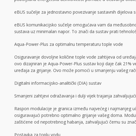
eBUS sučelje za jednostavno povezivanje sastavnih dijelova 
eBUS komunikacijsko sučelje omogućava vam da međusobno pove
sustava uz minimalan napor. To znači da sustav prati tehnološ
Aqua-Power-Plus za optimalnu temperaturu tople vode
Osiguravanje dovoljne količine tople vode zahtijeva od uređaj
ovo dizajniran je Aqua-Power-Plus sustav koji daje čak 21% ve
uređaja za grijanje. Ovo može pomoći u smanjenju vašeg raču
Digitalni informacijsko-analitički (DIA) sustav
Smanjeni zahtjevi odražavanja i dulji vijek trajanja zahvaljuj
Raspon modulacije je granica između najvećeg i najmanjeg učin
osiguravajući potrebno optimalno grijanje vašeg doma. Modula
zaštićene od nepotrebnog habanja, zahvaljujući čemu su znač
Postavka za toplu vodu