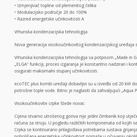
• Izmjenjivač topline od plemenitog čelika
• Modulacijsko područje 20 do 100%
• Razred energetske učinkovitosti A
Vrhunska kondenzacijska tehnologija
Nova generacija visokoučinkovitog kondenzacijskog uređaja ser
Vrhunska kondenzacijska tehnologija sa potpisom „Made in Ger
„ELGA“ funkciji, proces izgaranja je konstantno nadziran i kont
osigurati maksimalni stupanj učinkovitosti.
ecoTEC plus kombi uređaji dobavljivi su u izvedbi od 20 kW do
potrošne tople vode. Bitno je naglasiti da zahvaljujući „Aqu
Visokoučinkovite crpke štede novac
Cijena stvarno utrošenog goriva nije jedini čimbenik koji utječ
računa za struju. U pogledu različitih komponenata od kojih se 
Crpka se kontinuirano prilagođava potrebama sustava grijanja,
poboljšana energetska učinkovitost pomaže u očuvanju okoli