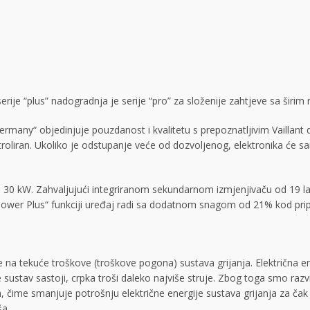
ije “plus” nadogradnja je serije “pro” za složenije zahtjeve sa širi
many“ objedinjuje pouzdanost i kvalitetu s prepoznatljivim Vaillant 
roliran. Ukoliko je odstupanje veće od dozvoljenog, elektronika će samo
 30 kW. Zahvaljujući integriranom sekundarnom izmjenjivaču od 19 lam
a Power Plus“ funkciji uređaj radi sa dodatnom snagom od 21% kod prip
e na tekuće troškove (troškove pogona) sustava grijanja. Električna en
sustav sastoji, crpka troši daleko najviše struje. Zbog toga smo razvi
 čime smanjuje potrošnju električne energije sustava grijanja za čak
ša.