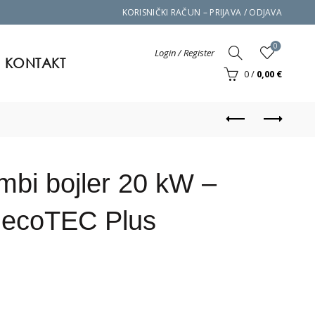
KORISNIČKI RAČUN – PRIJAVA / ODJAVA
0
Login / Register
KONTAKT
0
/
0,00
€
ombi bojler 20 kW –
 ecoTEC Plus
 206/5-5 ecoTEC Plus količina