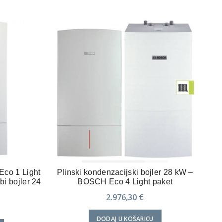
Eco 1 Light
Plinski kondenzacijski bojler 28 kW –
Va
bi bojler 24
BOSCH Eco 4 Light paket
2.976,30
€
DODAJ U KOŠARICU