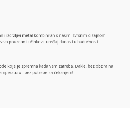
an i izdržljivi metal kombiniran s našim izvrsnim dizajnom
rava pouzdan i učinkovit uređaj danas i u budućnosti.
vode koja je spremna kada vam zatreba. Dakle, bez obzira na
nu temperaturu –bez potrebe za čekanjem!