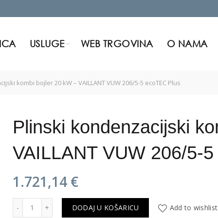
ICA
USLUGE
WEB TRGOVINA
O NAMA
cijski kombi bojler 20 kW – VAILLANT VUW 206/5-5 ecoTEC Plus
Plinski kondenzacijski k
VAILLANT VUW 206/5-5
1.721,14
€
Plinski kondenzacijski kombi bojler 20 kW - VAILLANT VUW
DODAJ U KOŠARICU
Add to wishlist