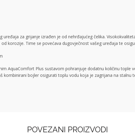
g uređaja za grijanje izrađen je od nehrđajućeg čelika. Visokokvalitet
en od korozije. Time se povećava dugovječnost vašeg uređaja te osigu
om
ađenim AquaComfort Plus sustavom pohranjuje dodatnu količinu tople 
 naš kombinirani bojler osigurati toplu vodu koja je zagrijana na stal
POVEZANI PROIZVODI