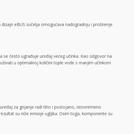
n dizajn eBUS sučelja omogućava nadogradnju i proširenje
toga se često ugrađuje uređaj većeg učinka. Kao odgovor na
uživati u optimalnoj količini tople vode s manjim učinkom
ređaj za grijanje radi tiho i postojano, istovremeno
rezultat su niže emisije ugljika. Osim toga, komponente su