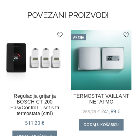
POVEZANI PROIZVODI
AKCIJA
Regulacija grijanja
TERMOSTAT VAILLANT
BOSCH CT 200
NETATMO
EasyControl – set s tri
Izvorna
Trenu
241,89
€
268,76
€
termostata (crni)
cijena
cijena
511,20
€
DODAJ U KOŠARICU
bila
je:
je:
241,89 