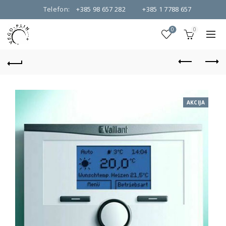
Telefon:
+385 98 657 282
+385 1 7788 657
0
0
AKCIJA