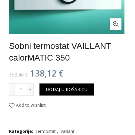
Sobni termostat VAILLANT
calorMATIC 350
Izvorna
Trenutna
138,12
€
153,46
€
cijena
cijena
Sobni termostat VAILLANT calorMATIC 350 količina
DODAJ U KOŠARICU
bila
je:
Add to wishlist
je:
138,12 €.
153,46 €.
Kategorije:
Termostat
,
Vaillant